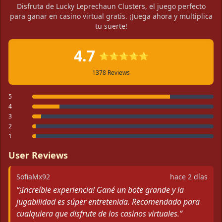
Disfruta de Lucky Leprechaun Clusters, el juego perfecto
para ganar en casino virtual gratis. ¡Juega ahora y multiplica
tu suerte!
4.7
⭐⭐⭐⭐⭐
1378 Reviews
5
4
3
2
1
User Reviews
SofiaMx92
hace 2 días
“¡Increíble experiencia! Gané un bote grande y la
jugabilidad es súper entretenida. Recomendado para
cualquiera que disfrute de los casinos virtuales.”