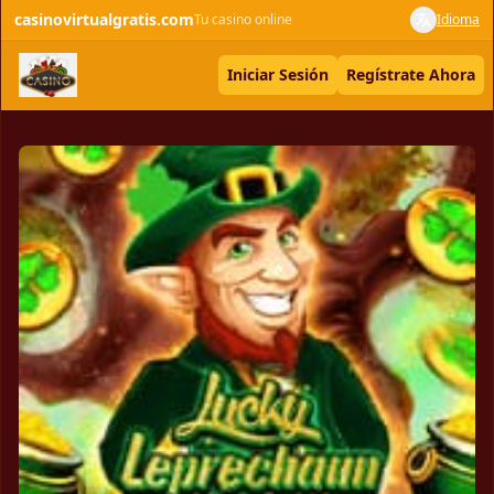
casinovirtualgratis.com
Tu casino online
Idioma
Iniciar Sesión
Regístrate Ahora