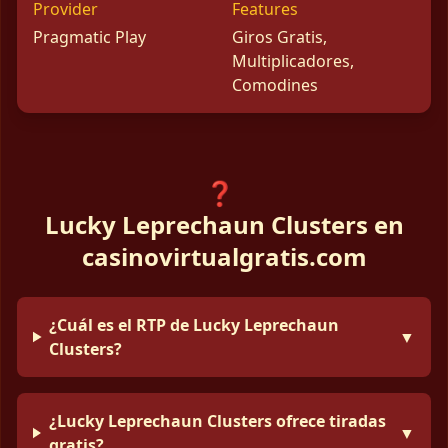
Provider
Features
Pragmatic Play
Giros Gratis,
Multiplicadores,
Comodines
❓
Lucky Leprechaun Clusters en
casinovirtualgratis.com
¿Cuál es el RTP de Lucky Leprechaun
▼
Clusters?
¿Lucky Leprechaun Clusters ofrece tiradas
▼
gratis?