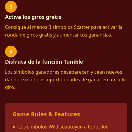
3
Activa los giros gratis
Consigue al menos 3 símbolos Scatter para activar la
ronda de giros gratis y aumentar tus ganancias.
4
Disfruta de la función Tumble
Los símbolos ganadores desaparecen y caen nuevos,
dándote múltiples oportunidades de ganar en un solo
giro.
Game Rules & Features
Los símbolos Wild sustituyen a todos los