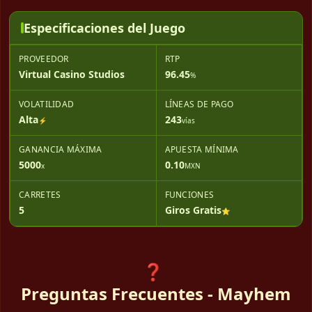
Especificaciones del Juego
PROVEEDOR
RTP
Virtual Casino Studios
96.45
%
VOLATILIDAD
LÍNEAS DE PAGO
Alta
243
⚡
vías
GANANCIA MÁXIMA
APUESTA MÍNIMA
5000
0.10
x
MXN
CARRETES
FUNCIONES
5
Giros Gratis
⭐
❓
Preguntas Frecuentes - Mayhem