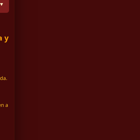
▼
a y
ida.
en a