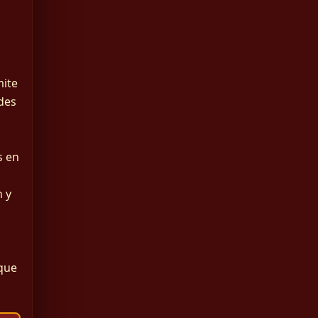
mite
des
s en
n y
 que