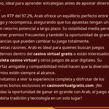
o, ideal para aprender estrategias antes de apostar dinero
.
 un RTP del 97.2%, Arab ofrece un equilibrio perfecto entre
sgo y recompensa, asegurando que tus apuestas tengan un
n retorno potencial a largo plazo. Su volatilidad media per
ener premios frecuentes y también la oportunidad de gran
ancias que pueden cambiar tu juego totalmente.
 estas razones, Arab es ideal para quienes buscan juegos
ernos dentro del
casino virtual gratis
o están interesado
uleta casino virtual
y otros juegos de azar digitales. Su
erfaz amigable y compatibilidad móvil hacen que la diversió
mios estén siempre al alcance.
invitamos a vivir la experiencia completa y disfrutar de los
ores bonos exclusivos en
casinovirtualgratis.com
. ¡No
rdas la oportunidad de ganar en grande con Arab, el juego
bina tradición y tecnología en un solo lugar!