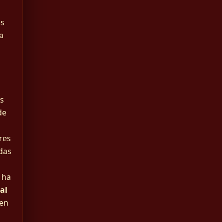
es
a
es
de
res
das
 ha
al
 en