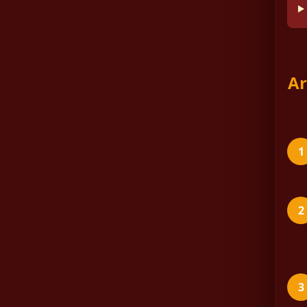
Ar
1
2
3