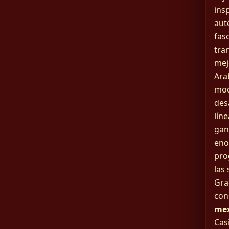
ins
aut
fas
tra
me
Ara
mod
des
lín
gan
eno
pro
las
Gra
con
mex
Cas