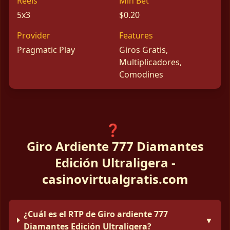
Reels
Min Bet
5x3
$0.20
Provider
Features
Pragmatic Play
Giros Gratis,
Multiplicadores,
Comodines
❓
Giro Ardiente 777 Diamantes
Edición Ultraligera -
casinovirtualgratis.com
¿Cuál es el RTP de Giro ardiente 777
▼
Diamantes Edición Ultraligera?