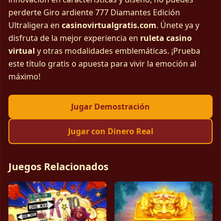
perderte Giro ardiente 777 Diamantes Edición
Ultraligera en
casinovirtualgratis.com
. Únete ya y
disfruta de la mejor experiencia en
ruleta casino
virtual
y otras modalidades emblemáticas. ¡Prueba
este título gratis o apuesta para vivir la emoción al
máximo!
Jugar Demostración
Jugar con Dinero Real
Juegos Relacionados