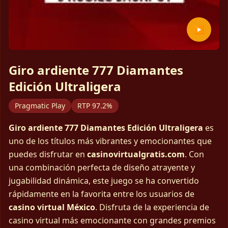
▶
Giro ardiente 777 Diamantes
Edición Ultraligera
Pragmatic Play
RTP 97.2%
Giro ardiente 777 Diamantes Edición Ultraligera
es
uno de los títulos más vibrantes y emocionantes que
puedes disfrutar en
casinovirtualgratis.com
. Con
una combinación perfecta de diseño atrayente y
jugabilidad dinámica, este juego se ha convertido
rápidamente en la favorita entre los usuarios de
casino virtual México
. Disfruta de la experiencia de
casino virtual más emocionante con grandes premios