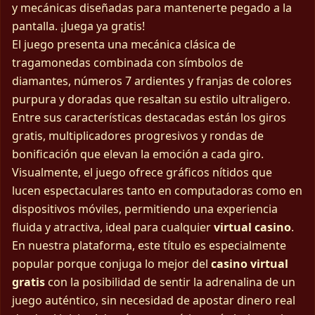
y mecánicas diseñadas para mantenerte pegado a la
pantalla. ¡Juega ya gratis!
El juego presenta una mecánica clásica de
tragamonedas combinada con símbolos de
diamantes, números 7 ardientes y franjas de colores
purpura y doradas que resaltan su estilo ultraligero.
Entre sus características destacadas están los giros
gratis, multiplicadores progresivos y rondas de
bonificación que elevan la emoción a cada giro.
Visualmente, el juego ofrece gráficos nítidos que
lucen espectaculares tanto en computadoras como en
dispositivos móviles, permitiendo una experiencia
fluida y atractiva, ideal para cualquier
virtual casino
.
En nuestra plataforma, este título es especialmente
popular porque conjuga lo mejor del
casino virtual
gratis
con la posibilidad de sentir la adrenalina de un
juego auténtico, sin necesidad de apostar dinero real