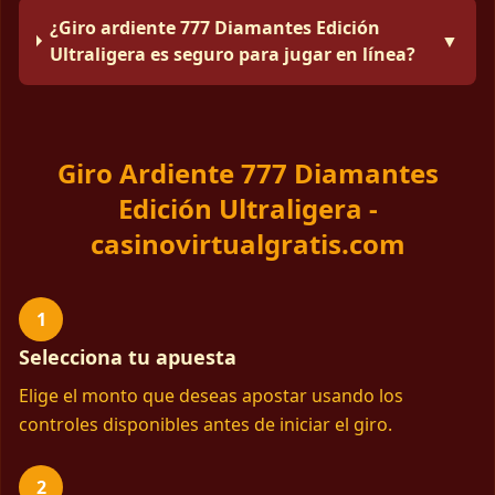
¿Giro ardiente 777 Diamantes Edición
▼
Ultraligera es seguro para jugar en línea?
Giro Ardiente 777 Diamantes
Edición Ultraligera -
casinovirtualgratis.com
1
Selecciona tu apuesta
Elige el monto que deseas apostar usando los
controles disponibles antes de iniciar el giro.
2